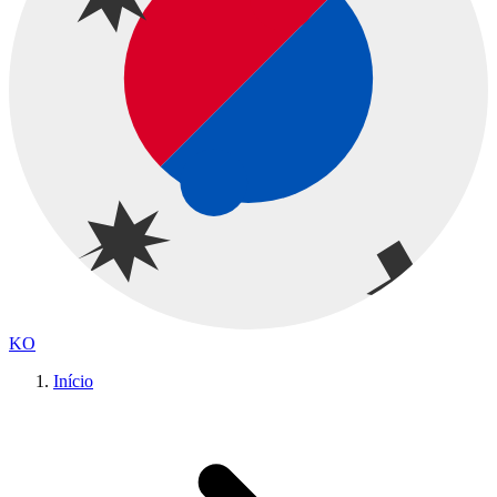
KO
Início