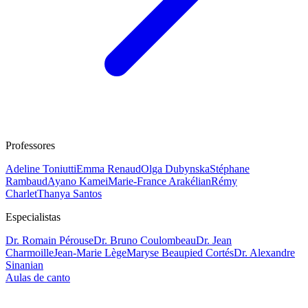
Professores
Adeline Toniutti
Emma Renaud
Olga Dubynska
Stéphane
Rambaud
Ayano Kamei
Marie-France Arakélian
Rémy
Charlet
Thanya Santos
Especialistas
Dr. Romain Pérouse
Dr. Bruno Coulombeau
Dr. Jean
Charmoille
Jean-Marie Lège
Maryse Beaupied Cortés
Dr. Alexandre
Sinanian
Aulas de canto