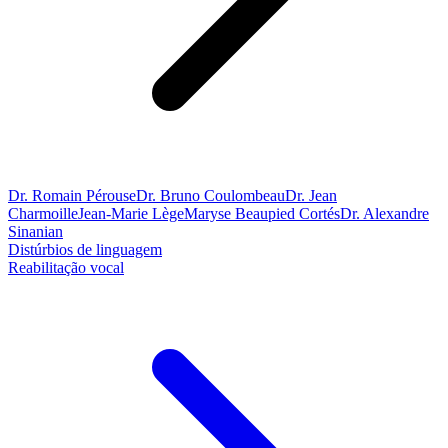
Dr. Romain Pérouse
Dr. Bruno Coulombeau
Dr. Jean
Charmoille
Jean-Marie Lège
Maryse Beaupied Cortés
Dr. Alexandre
Sinanian
Distúrbios de linguagem
Reabilitação vocal