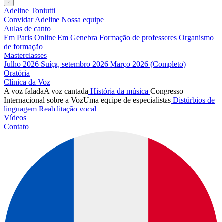
Adeline Toniutti
Convidar Adeline
Nossa equipe
Aulas de canto
Em Paris
Online
Em Genebra
Formação de professores
Organismo
de formação
Masterclasses
Julho 2026
Suíça, setembro 2026
Março 2026 (Completo)
Oratória
Clínica da Voz
A voz falada
A voz cantada
História da música
Congresso
Internacional sobre a Voz
Uma equipe de especialistas
Distúrbios de
linguagem
Reabilitação vocal
Vídeos
Contato