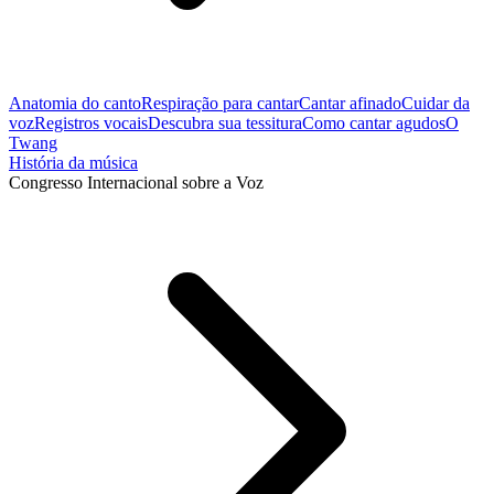
Anatomia do canto
Respiração para cantar
Cantar afinado
Cuidar da
voz
Registros vocais
Descubra sua tessitura
Como cantar agudos
O
Twang
História da música
Congresso Internacional sobre a Voz