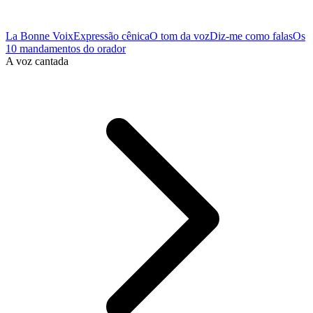
La Bonne Voix
Expressão cênica
O tom da voz
Diz-me como falas
Os
10 mandamentos do orador
A voz cantada