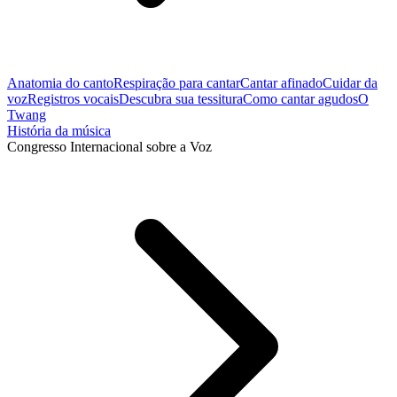
Anatomia do canto
Respiração para cantar
Cantar afinado
Cuidar da
voz
Registros vocais
Descubra sua tessitura
Como cantar agudos
O
Twang
História da música
Congresso Internacional sobre a Voz