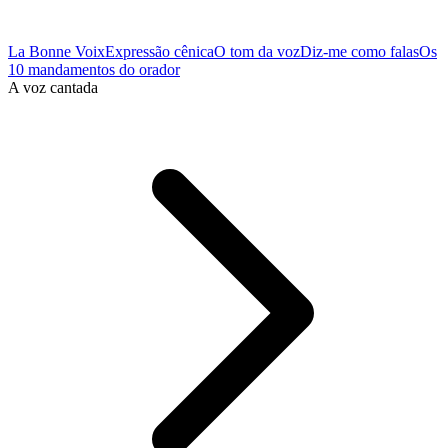
La Bonne Voix
Expressão cênica
O tom da voz
Diz-me como falas
Os
10 mandamentos do orador
A voz cantada