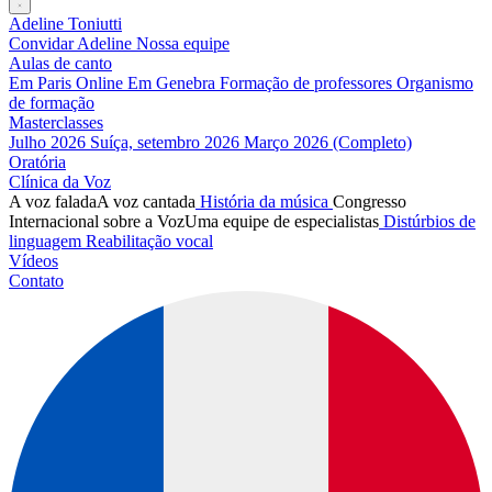
Adeline Toniutti
Convidar Adeline
Nossa equipe
Aulas de canto
Em Paris
Online
Em Genebra
Formação de professores
Organismo
de formação
Masterclasses
Julho 2026
Suíça, setembro 2026
Março 2026 (Completo)
Oratória
Clínica da Voz
A voz falada
A voz cantada
História da música
Congresso
Internacional sobre a Voz
Uma equipe de especialistas
Distúrbios de
linguagem
Reabilitação vocal
Vídeos
Contato