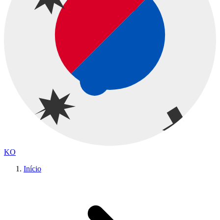
KO
Início