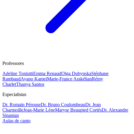
Professores
Adeline Toniutti
Emma Renaud
Olga Dubynska
Stéphane
Rambaud
Ayano Kamei
Marie-France Arakélian
Rémy
Charlet
Thanya Santos
Especialistas
Dr. Romain Pérouse
Dr. Bruno Coulombeau
Dr. Jean
Charmoille
Jean-Marie Lège
Maryse Beaupied Cortés
Dr. Alexandre
Sinanian
Aulas de canto