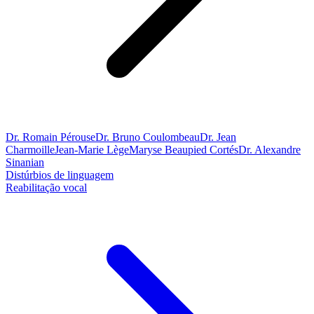
Dr. Romain Pérouse
Dr. Bruno Coulombeau
Dr. Jean
Charmoille
Jean-Marie Lège
Maryse Beaupied Cortés
Dr. Alexandre
Sinanian
Distúrbios de linguagem
Reabilitação vocal