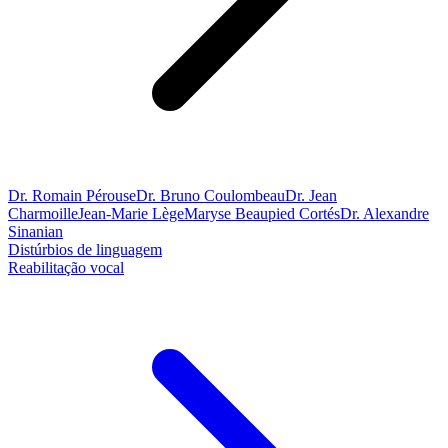
Dr. Romain Pérouse
Dr. Bruno Coulombeau
Dr. Jean
Charmoille
Jean-Marie Lège
Maryse Beaupied Cortés
Dr. Alexandre
Sinanian
Distúrbios de linguagem
Reabilitação vocal