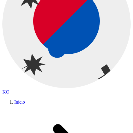
KO
Início