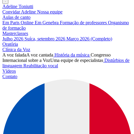
Adeline Toniutti
Convidar Adeline
Nossa equipe
Aulas de canto
Em Paris
Online
Em Genebra
Formação de professores
Organismo
de formação
Masterclasses
Julho 2026
Suíça, setembro 2026
Março 2026 (Completo)
Oratória
Clínica da Voz
A voz falada
A voz cantada
História da música
Congresso
Internacional sobre a Voz
Uma equipe de especialistas
Distúrbios de
linguagem
Reabilitação vocal
Vídeos
Contato