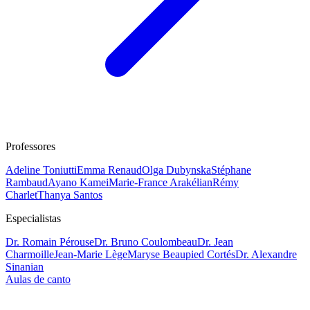
Professores
Adeline Toniutti
Emma Renaud
Olga Dubynska
Stéphane
Rambaud
Ayano Kamei
Marie-France Arakélian
Rémy
Charlet
Thanya Santos
Especialistas
Dr. Romain Pérouse
Dr. Bruno Coulombeau
Dr. Jean
Charmoille
Jean-Marie Lège
Maryse Beaupied Cortés
Dr. Alexandre
Sinanian
Aulas de canto