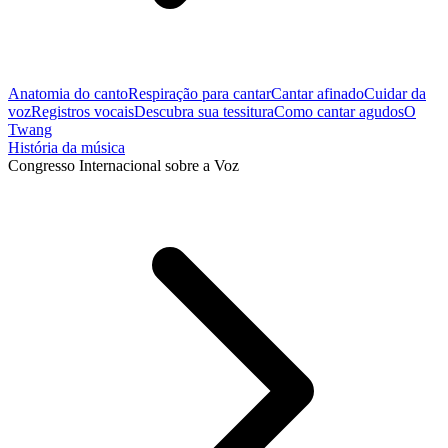
Anatomia do canto
Respiração para cantar
Cantar afinado
Cuidar da
voz
Registros vocais
Descubra sua tessitura
Como cantar agudos
O
Twang
História da música
Congresso Internacional sobre a Voz