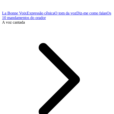
La Bonne Voix
Expressão cênica
O tom da voz
Diz-me como falas
Os
10 mandamentos do orador
A voz cantada